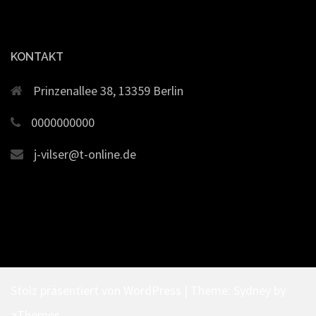
KONTAKT
Prinzenallee 38, 13359 Berlin
0000000000
j-vilser@t-online.de
Stolz präsentiert von WordPress
|
Theme:
Sydney
by
aThemes.